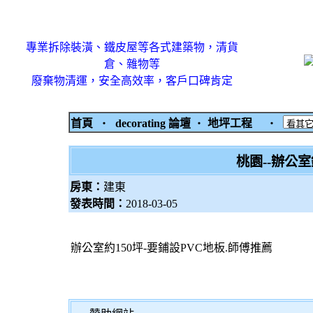
專業拆除裝潢、鐵皮屋等各式建築物，清貨
倉、雜物等
廢棄物清運，安全高效率，客戶口碑肯定
首頁
‧
decorating 論壇
‧
地坪工程
‧
桃園--辦公
房東：
建東
發表時間：
2018-03-05
辦公室約150坪-要鋪設PVC地板.師傅推薦