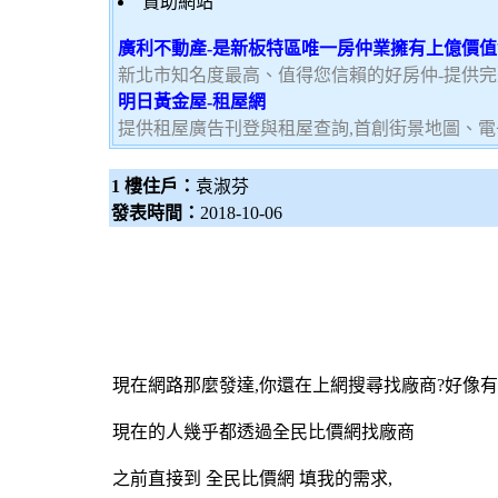
贊助網站
廣利不動產-是新板特區唯一房仲業擁有上億價
新北市知名度最高、值得您信賴的好房仲-提供
明日黃金屋-租屋網
提供租屋廣告刊登與租屋查詢,首創街景地圖、電
1 樓住戶：
袁淑芬
發表時間：
2018-10-06
現在網路那麼發達,你還在上網搜尋找廠商?好像
現在的人幾乎都透過
全民比價網
找廠商
之前直接到
全民比價網
填我的需求,