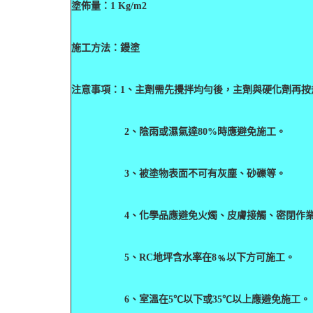
塗佈量：
1 Kg/m2
施工方法：鏝塗
注意事項：
1
、主劑需先攪拌均勻後，主劑與硬化劑再按
2
、陰雨或濕氣達
80%
時應避免施工。
3
、被塗物表面不可有灰塵、砂礫等。
4
、化學品應避免火燭、皮膚接觸、密閉作
5
、
RC
地坪含水率在
8
﹪以下方可施工。
6
、室溫在
5
℃
以下或
35
℃
以上應避免施工。