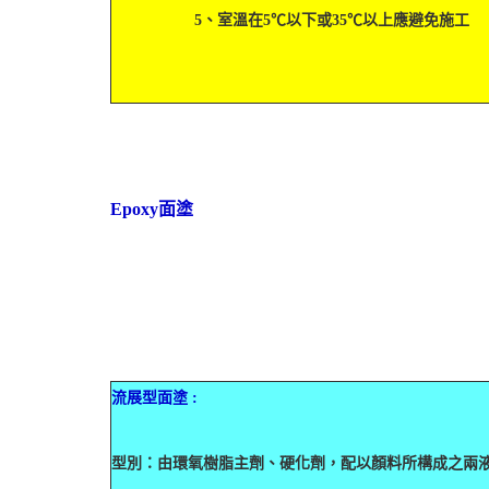
5、室溫在5℃以下或35℃以上應避免施工
Epoxy面塗
流展型面塗 :
型別：由環氧樹脂主劑、硬化劑，配以顏料所構成之兩