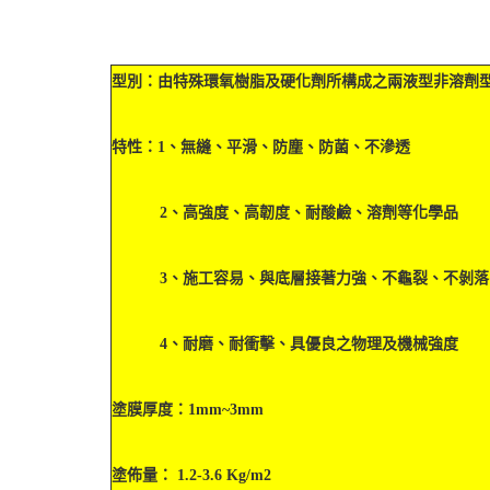
型別：由特殊環氧樹脂及硬化劑所構成之兩液型非溶劑
特性：
1、無縫、平滑、防塵、防菌、不滲透
2、高強度、高韌度、耐酸鹼、溶劑等化學品
3、施工容易、與底層接著力強、不龜裂、不剝落
4、耐磨、耐衝擊、具優良之物理及機械強度
塗膜厚度：1mm~3mm
塗佈量： 1.2-3.6 Kg/m2