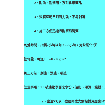
2
、耐油、耐溶劑、及耐化學藥品
3
、漆膜堅韌且附著力強，不易剝落
4
、施工方便迅速且耐磨易清潔
乾燥時間：指觸2小時以內，7-8小時，完全硬化7天
塗佈量：每道0.15~0.2 Kg/m2
施工方法：刷塗、滾塗、噴塗
注意事項：
1
、被塗物表面之水份、油脂、污泥、鐵銹、
2
、室溫5℃以下或陰雨或大氣相對濕度達8