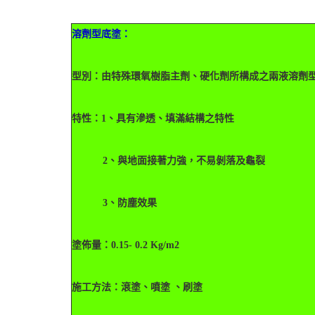
溶劑型底塗：
型別：由特殊環氧樹脂主劑、硬化劑所構成之兩液溶劑
特性：1、具有滲透、填滿結構之特性
2、與地面接著力強，不易剝落及龜裂
3、防塵效果
塗佈量：0.15- 0.2 Kg/m2
施工方法：滾塗、噴塗 、刷塗