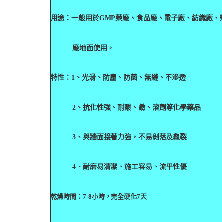
用途：一般用於
GMP
藥廠、食品廠、電子廠、紡織廠、
廠地面使用。
特性：
1
、光滑、防塵、防菌、無縫、不滲透
2
、抗化性強、耐酸、鹼、溶劑等化學藥品
3
、與牆面接著力強，不易剝落及龜裂
4
、耐磨易清潔、施工容易、流平性優
乾燥時間：7-
8
小時，完全硬化7
天