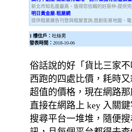
新北市知名度最高、值得您信賴的好房仲-提供
明日黃金屋-租屋網
提供租屋廣告刊登與租屋查詢,首創街景地圖、電
1 樓住戶：
吐絲男
發表時間：
2018-10-06
俗話說的好「貨比三家不
西跑的四處比價，耗時又
超值的價格，現在網路那
直接在網路上 key 入
搜尋平台一堆堆，隨便搜
訊，且每個平台都得去查