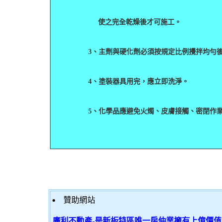
使之完全乾燥後才可施工。
3
、主劑與硬化劑必須按規定比例攪拌均勻
4
、塗裝器具用完，應立即洗淨。
5
、化學品應避免火燭、皮膚接觸、密閉作
贊助網站
廣利不動產-是新板特區唯一房仲業擁有上億價