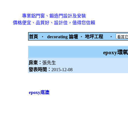
專業鋁門窗、鍛造門設計及安裝
價格便宜、品質好、設計佳，值得您信賴
首頁
‧
decorating 論壇
‧
地坪工程
‧
epoxy
房東：
張先生
發表時間：
2015-12-08
epoxy底塗