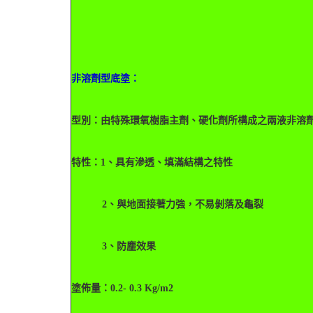
非溶劑型底塗：
型別：由特殊環氧樹脂主劑、硬化劑所構成之兩液非溶
特性：
1、具有滲透、填滿結構之特性
2、與地面接著力強，不易剝落及龜裂
3、防塵效果
塗佈量：0.2- 0.3 Kg/m2