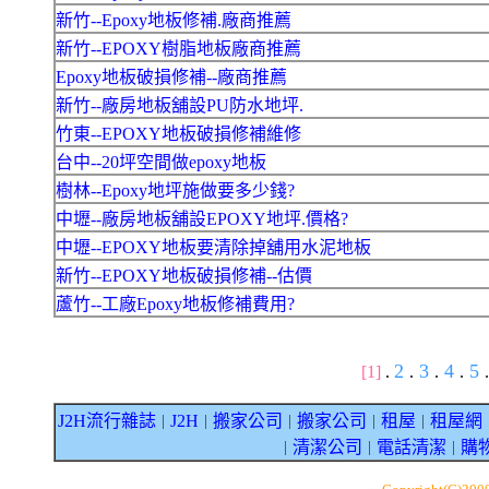
新竹--Epoxy地板修補.廠商推薦
新竹--EPOXY樹脂地板廠商推薦
Epoxy地板破損修補--廠商推薦
新竹--廠房地板舖設PU防水地坪.
竹東--EPOXY地板破損修補維修
台中--20坪空間做epoxy地板
樹林--Epoxy地坪施做要多少錢?
中壢--廠房地板舖設EPOXY地坪.價格?
中壢--EPOXY地板要清除掉舖用水泥地板
新竹--EPOXY地板破損修補--估價
蘆竹--工廠Epoxy地板修補費用?
2
3
4
5
[1]
.
.
.
.
.
J2H流行雜誌
J2H
搬家公司
搬家公司
租屋
租屋網
｜
｜
｜
｜
｜
清潔公司
電話清潔
購
｜
｜
｜