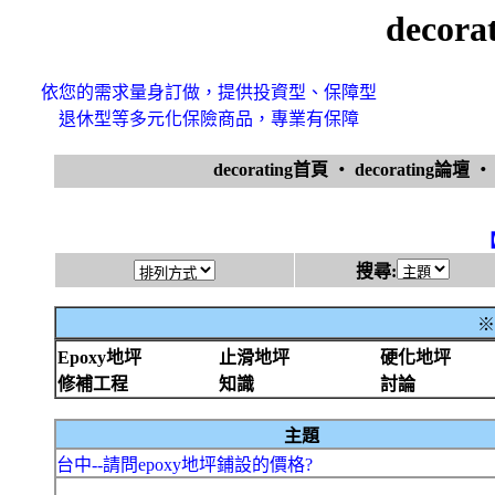
decor
依您的需求量身訂做，提供投資型、保障型
退休型等多元化保險商品，專業有保障
decorating首頁
‧
decorating論壇
搜尋:
※
Epoxy地坪
止滑地坪
硬化地坪
修補工程
知識
討論
主題
台中--請問epoxy地坪鋪設的價格?