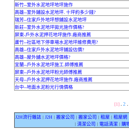
新竹--室外水泥地坪地坪施作
高雄--室外鋪設水泥地坪. 十坪約多少錢?
瑞芳--住家戶外地坪想鋪設水泥地坪
新莊--室外水泥地坪拋光施作價格?
屏東-戶外水泥押花地坪施作.廠商推薦
蘆竹--社區地下停車場水泥地坪維修費用?
高雄--住家戶外水泥地坪鋪設估價?
高雄--屋外舖水泥地坪價格?
宜蘭--戶外水泥地坪施工.師傅推薦
屏東--戶外水泥地坪粉光師傅推薦
天母--戶外水泥押花地坪施作.廠商推薦
台中--地面水泥粉光行情價格
2
[1]
.
.
J2H流行雜誌
J2H
搬家公司
搬家公司
租屋
租屋網
｜
｜
｜
｜
｜
清潔公司
電話清潔
購
｜
｜
｜