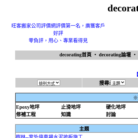
decor
旺客搬家公司評價網評價第一名，廣獲客戶
好評
零負評，用心、專業看得見
decorating首頁
‧
decorating論壇
搜尋:
※
Epoxy地坪
止滑地坪
硬化地坪
修補工程
知識
討論
主題
樹林--室外停車場水泥地板施工